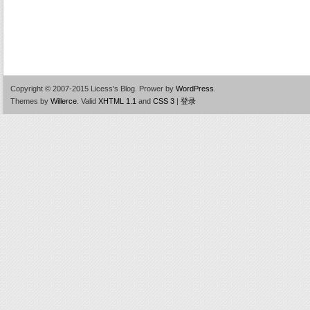
Copyright © 2007-2015 Licess's Blog.
Prower by
WordPress
.
Themes by
Willerce
.
Valid
XHTML 1.1
and
CSS 3
|
登录