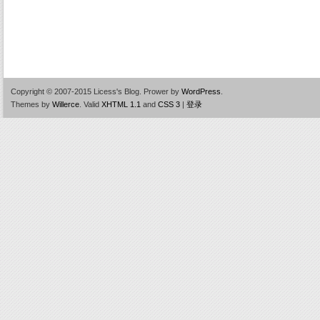
Copyright © 2007-2015 Licess's Blog.
Prower by
WordPress
.
Themes by
Willerce
.
Valid
XHTML 1.1
and
CSS 3
|
登录