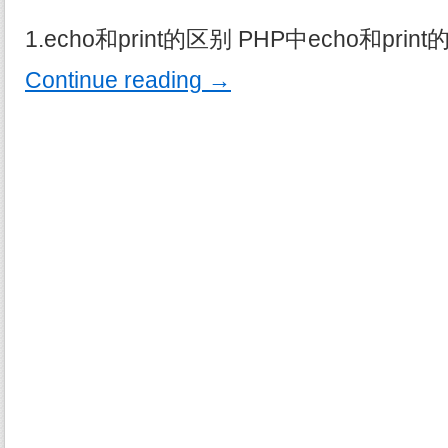
1.echo和print的区别 PHP中echo和p
Continue reading
→