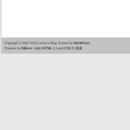
Copyright © 2007-2015 Licess's Blog.
Prower by
WordPress
.
Themes by
Willerce
.
Valid
XHTML 1.1
and
CSS 3
|
登录