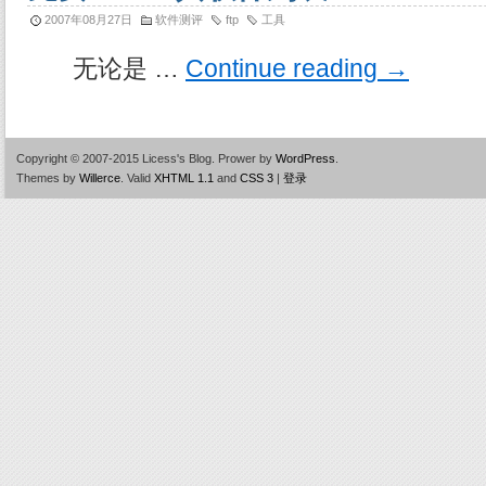
2007年08月27日
软件测评
ftp
工具
无论是 …
Continue reading
→
Copyright © 2007-2015 Licess's Blog.
Prower by
WordPress
.
Themes by
Willerce
.
Valid
XHTML 1.1
and
CSS 3
|
登录