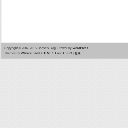
Copyright © 2007-2015 Licess's Blog.
Prower by
WordPress
.
Themes by
Willerce
.
Valid
XHTML 1.1
and
CSS 3
|
登录