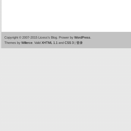
Copyright © 2007-2015 Licess's Blog.
Prower by
WordPress
.
Themes by
Willerce
.
Valid
XHTML 1.1
and
CSS 3
|
登录