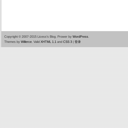
Copyright © 2007-2015 Licess's Blog.
Prower by
WordPress
.
Themes by
Willerce
.
Valid
XHTML 1.1
and
CSS 3
|
登录