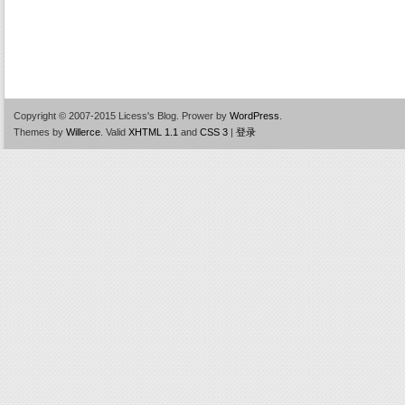
Copyright © 2007-2015 Licess's Blog.
Prower by
WordPress
.
Themes by
Willerce
.
Valid
XHTML 1.1
and
CSS 3
|
登录