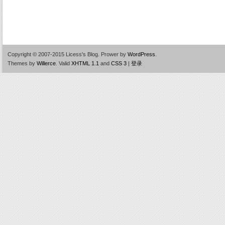
Copyright © 2007-2015 Licess's Blog.
Prower by
WordPress
.
Themes by
Willerce
.
Valid
XHTML 1.1
and
CSS 3
|
登录