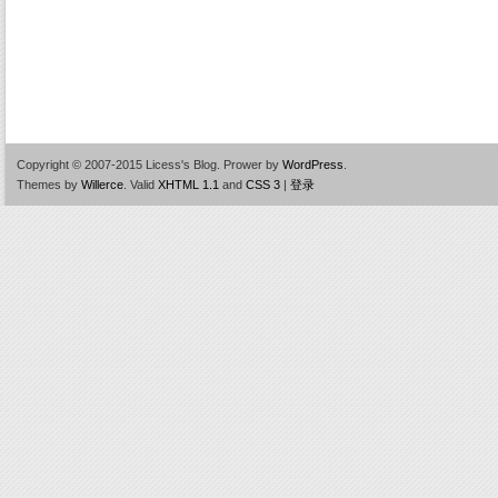
Copyright © 2007-2015 Licess's Blog.
Prower by
WordPress
.
Themes by
Willerce
.
Valid
XHTML 1.1
and
CSS 3
|
登录