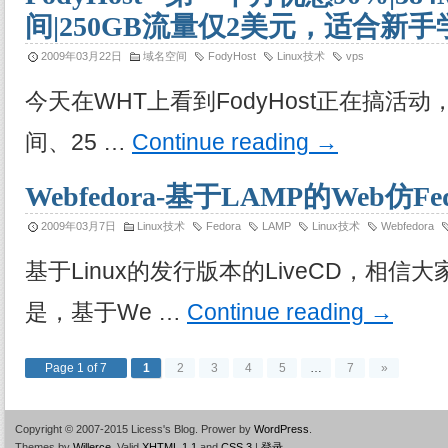
间|250GB流量仅2美元，适合新手
2009年03月22日
域名空间
FodyHost
Linux技术
vps
今天在WHT上看到FodyHost正在搞活动，
间、25 …
Continue reading
→
Webfedora-基于LAMP的Web仿Fe
2009年03月7日
Linux技术
Fedora
LAMP
Linux技术
Webfedora
基于Linux的发行版本的LiveCD，相
是，基于We …
Continue reading
→
Page 1 of 7
1
2
3
4
5
…
7
»
Copyright © 2007-2015 Licess's Blog.
Prower by
WordPress
.
Themes by
Willerce
.
Valid
XHTML 1.1
and
CSS 3
|
登录