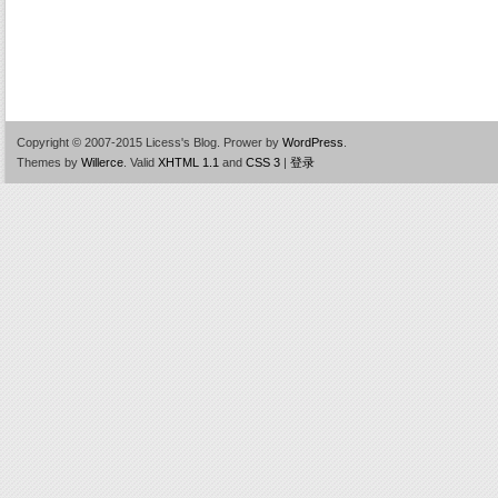
Copyright © 2007-2015 Licess's Blog.
Prower by
WordPress
.
Themes by
Willerce
.
Valid
XHTML 1.1
and
CSS 3
|
登录