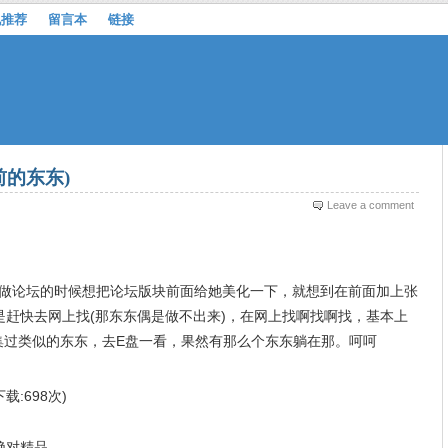
机推荐
留言本
链接
的东东)
Leave a comment
做论坛的时候想把论坛版块前面给她美化一下，就想到在前面加上张
赶快去网上找(那东东偶是做不出来)，在网上找啊找啊找，基本上
集过类似的东东，去E盘一看，果然有那么个东东躺在那。呵呵
 下载:698次)
绝对精品