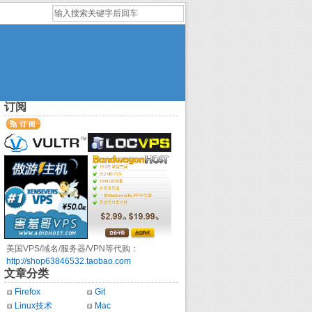
订阅
美国VPS/域名/服务器/VPN等代购：
http://shop63846532.taobao.com
文章分类
Firefox
Git
Linux技术
Mac