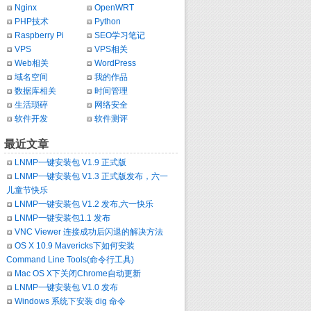
Nginx
OpenWRT
PHP技术
Python
Raspberry Pi
SEO学习笔记
VPS
VPS相关
Web相关
WordPress
域名空间
我的作品
数据库相关
时间管理
生活琐碎
网络安全
软件开发
软件测评
最近文章
LNMP一键安装包 V1.9 正式版
LNMP一键安装包 V1.3 正式版发布，六一
儿童节快乐
LNMP一键安装包 V1.2 发布,六一快乐
LNMP一键安装包1.1 发布
VNC Viewer 连接成功后闪退的解决方法
OS X 10.9 Mavericks下如何安装
Command Line Tools(命令行工具)
Mac OS X下关闭Chrome自动更新
LNMP一键安装包 V1.0 发布
Windows 系统下安装 dig 命令