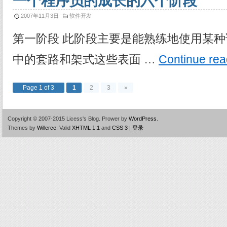
一个程序员的成长的六个阶段
2007年11月3日
软件开发
第一阶段 此阶段主要是能熟练地使用某
中的套路和架式这些表面 …
Continue re
Page 1 of 3
1
2
3
»
Copyright © 2007-2015 Licess's Blog.
Prower by
WordPress
.
Themes by
Willerce
.
Valid
XHTML 1.1
and
CSS 3
|
登录