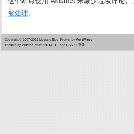
这个站点使用 Akismet 来减少垃圾评论。
被处理
。
Copyright © 2007-2015 Licess's Blog.
Prower by
WordPress
.
Themes by
Willerce
.
Valid
XHTML 1.1
and
CSS 3
|
登录