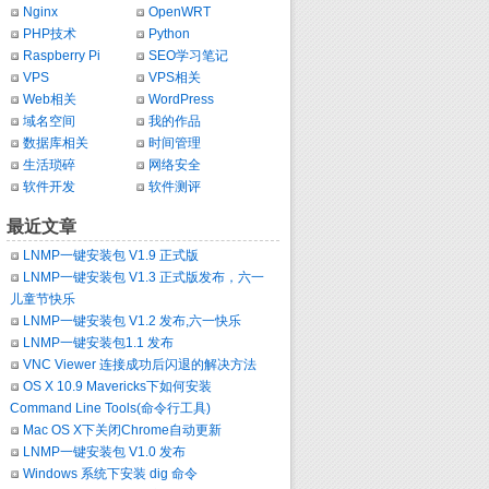
Nginx
OpenWRT
PHP技术
Python
Raspberry Pi
SEO学习笔记
VPS
VPS相关
Web相关
WordPress
域名空间
我的作品
数据库相关
时间管理
生活琐碎
网络安全
软件开发
软件测评
最近文章
LNMP一键安装包 V1.9 正式版
LNMP一键安装包 V1.3 正式版发布，六一
儿童节快乐
LNMP一键安装包 V1.2 发布,六一快乐
LNMP一键安装包1.1 发布
VNC Viewer 连接成功后闪退的解决方法
OS X 10.9 Mavericks下如何安装
Command Line Tools(命令行工具)
Mac OS X下关闭Chrome自动更新
LNMP一键安装包 V1.0 发布
Windows 系统下安装 dig 命令