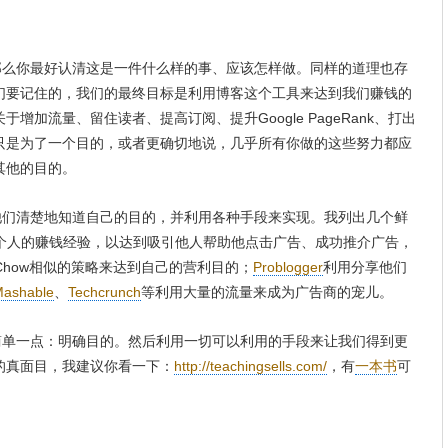
么你最好认清这是一件什么样的事、应该怎样做。同样的道理也存
们要记住的，我们的最终目标是利用博客这个工具来达到我们赚钱的
加流量、留住读者、提高订阅、提升Google PageRank、打出
只是为了一个目的，或者更确切地说，几乎所有你做的这些努力都应
其他的目的。
们清楚地知道自己的目的，并利用各种手段来实现。我列出几个鲜
个人的赚钱经验，以达到吸引他人帮助他点击广告、成功推介广告，
 Chow相似的策略来达到自己的营利目的；
Problogger
利用分享他们
ashable
、
Techcrunch
等利用大量的流量来成为广告商的宠儿。
单一点：明确目的。然后利用一切可以利用的手段来让我们得到更
的真面目，我建议你看一下：
http://teachingsells.com/
，有
一本书
可