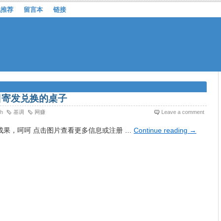
机推荐
留言本
链接
m)今日寄发兑换的桌子
ch
基调
网赚
Leave a comment
月的成果，呵呵 点击图片查看更多信息或注册 …
Continue reading
→