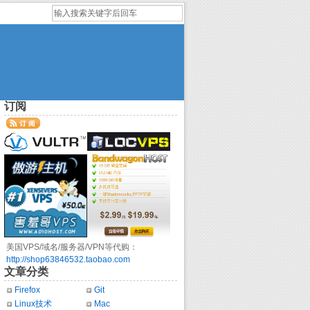
订阅
美国VPS/域名/服务器/VPN等代购：
http://shop63846532.taobao.com
文章分类
Firefox
Git
Linux技术
Mac