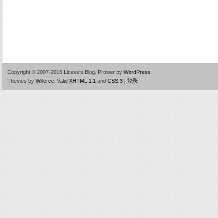
Copyright © 2007-2015 Licess's Blog.
Prower by
WordPress
.
Themes by
Willerce
.
Valid
XHTML 1.1
and
CSS 3
|
登录