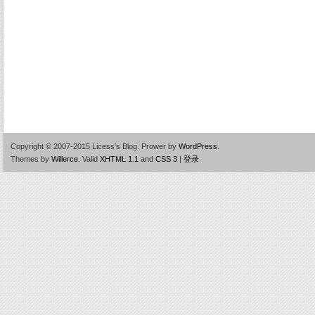
Copyright © 2007-2015 Licess's Blog.
Prower by
WordPress
.
Themes by
Willerce
.
Valid
XHTML 1.1
and
CSS 3
|
登录