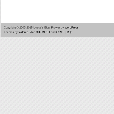
Copyright © 2007-2015 Licess's Blog.
Prower by
WordPress
.
Themes by
Willerce
.
Valid
XHTML 1.1
and
CSS 3
|
登录