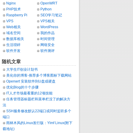
Nginx
OpenWRT
PHP技术
Python
Raspberry Pi
SEO学习笔记
VPS
VPS相关
Web相关
WordPress
域名空间
我的作品
数据库相关
时间管理
生活琐碎
网络安全
软件开发
软件测评
随机文章
大学生IT创业计划书
美化你的博客-推荐多个博客图标下载网站
Openwrt 安装软件到U盘或硬盘
优化Blog的十个步骤
IT人才市场最看重的12项技能
任务管理器标题栏和菜单栏没了的解决方
法
SSH服务修改默认22端口或同时监听多个
端口
雨林木风的Linux发行版：Ylmf Linux(附下
载地址)