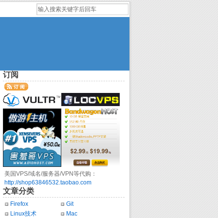
订阅
美国VPS/域名/服务器/VPN等代购：
http://shop63846532.taobao.com
文章分类
Firefox
Git
Linux技术
Mac