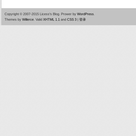
Copyright © 2007-2015 Licess's Blog.
Prower by
WordPress
.
Themes by
Willerce
.
Valid
XHTML 1.1
and
CSS 3
|
登录