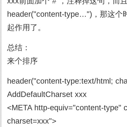
xxx前面加个“#”，注释掉这句，而
header("content-type…")，
起作用了。
总结：
来个排序
header("content-type:text/html; ch
AddDefaultCharset xxx
<META http-equiv="content-type" c
charset=xxx">