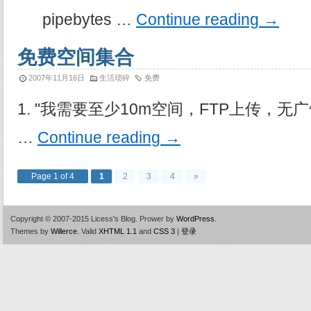
pipebytes …
Continue reading
→
免费空间集合
2007年11月16日
生活琐碎
免费
1. "我需要至少10m空间，FTP上传，无
…
Continue reading
→
Page 1 of 4
1
2
3
4
»
Copyright © 2007-2015 Licess's Blog.
Prower by
WordPress
.
Themes by
Willerce
.
Valid
XHTML 1.1
and
CSS 3
|
登录