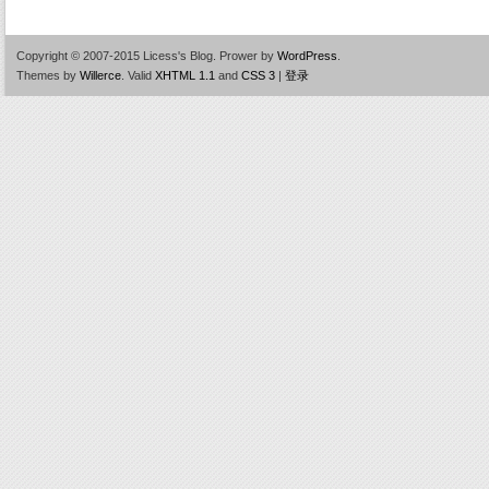
Copyright © 2007-2015 Licess's Blog.
Prower by
WordPress
.
Themes by
Willerce
.
Valid
XHTML 1.1
and
CSS 3
|
登录