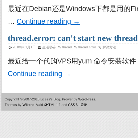
最近在Debian还是Windows下都是用的Fi
…
Continue reading
→
thread.error: can't start new t
2010年01月1日
生活琐碎
thread
thread.error
解决方法
最近给一个代购VPS用yum 命令安装软件，报错： 
Continue reading
→
Copyright © 2007-2015 Licess's Blog.
Prower by
WordPress
.
Themes by
Willerce
.
Valid
XHTML 1.1
and
CSS 3
|
登录