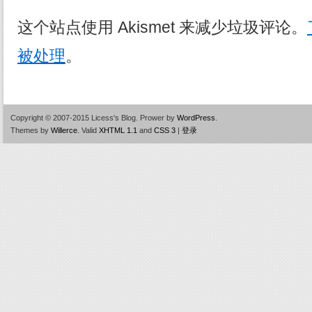
这个站点使用 Akismet 来减少垃圾评论。
被处理
。
Copyright © 2007-2015 Licess's Blog.
Prower by
WordPress
.
Themes by
Willerce
.
Valid
XHTML 1.1
and
CSS 3
|
登录