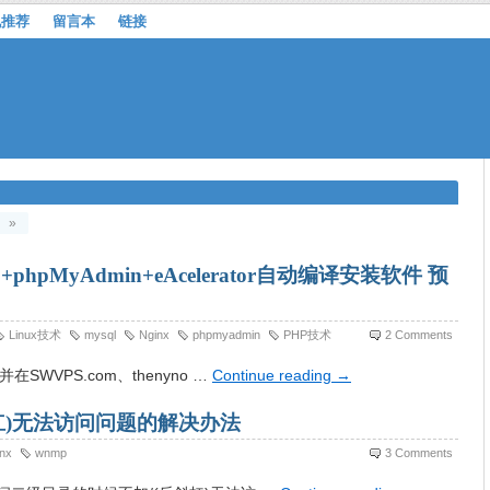
机推荐
留言本
链接
»
L+phpMyAdmin+eAcelerator自动编译安装软件 预
Linux技术
mysql
Nginx
phpmyadmin
PHP技术
2 Comments
SWVPS.com、thenyno …
Continue reading
→
斜杠)无法访问问题的解决办法
nx
wnmp
3 Comments