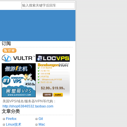
订阅
美国VPS/域名/服务器/VPN等代购：
http://shop63846532.taobao.com
文章分类
Firefox
Git
Linux技术
Mac