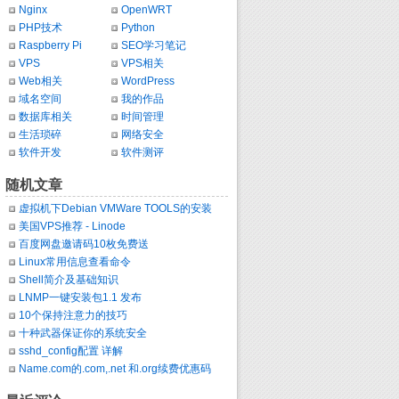
Nginx
OpenWRT
PHP技术
Python
Raspberry Pi
SEO学习笔记
VPS
VPS相关
Web相关
WordPress
域名空间
我的作品
数据库相关
时间管理
生活琐碎
网络安全
软件开发
软件测评
随机文章
虚拟机下Debian VMWare TOOLS的安装
美国VPS推荐 - Linode
百度网盘邀请码10枚免费送
Linux常用信息查看命令
Shell简介及基础知识
LNMP一键安装包1.1 发布
10个保持注意力的技巧
十种武器保证你的系统安全
sshd_config配置 详解
Name.com的.com,.net 和.org续费优惠码