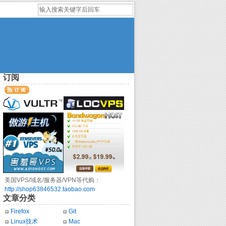
订阅
美国VPS/域名/服务器/VPN等代购：
http://shop63846532.taobao.com
文章分类
Firefox
Git
Linux技术
Mac