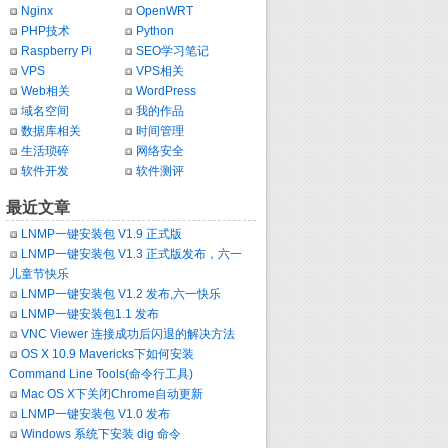
Nginx
OpenWRT
PHP技术
Python
Raspberry Pi
SEO学习笔记
VPS
VPS相关
Web相关
WordPress
域名空间
我的作品
数据库相关
时间管理
生活琐碎
网络安全
软件开发
软件测评
最近文章
LNMP一键安装包 V1.9 正式版
LNMP一键安装包 V1.3 正式版发布，六一
儿童节快乐
LNMP一键安装包 V1.2 发布,六一快乐
LNMP一键安装包1.1 发布
VNC Viewer 连接成功后闪退的解决方法
OS X 10.9 Mavericks下如何安装
Command Line Tools(命令行工具)
Mac OS X下关闭Chrome自动更新
LNMP一键安装包 V1.0 发布
Windows 系统下安装 dig 命令