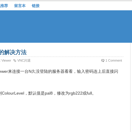
机推荐
留言本
链接
闪退的解决方法
 Viewer
VNC闪退
1 Comment
Viewer来连接一台N久没登陆的服务器看看，输入密码连上后直接闪
t找到ColourLevel，默认值是pal8，修改为rgb222或full。