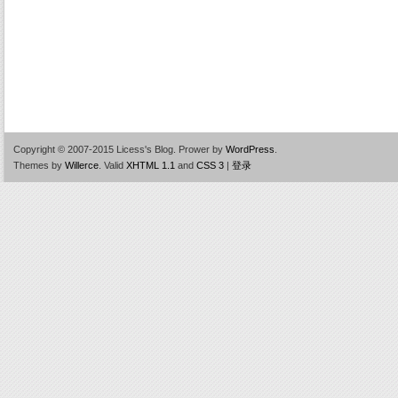
Copyright © 2007-2015 Licess's Blog.
Prower by
WordPress
.
Themes by
Willerce
.
Valid
XHTML 1.1
and
CSS 3
|
登录