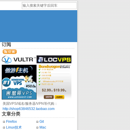
订阅
美国VPS/域名/服务器/VPN等代购：
http://shop63846532.taobao.com
文章分类
Firefox
Git
Linux技术
Mac