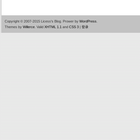
Copyright © 2007-2015 Licess's Blog.
Prower by
WordPress
.
Themes by
Willerce
.
Valid
XHTML 1.1
and
CSS 3
|
登录