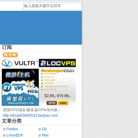
订阅
美国VPS/域名/服务器/VPN等代购：
http://shop63846532.taobao.com
文章分类
Firefox
Git
Linux技术
Mac