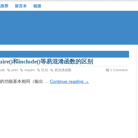
机推荐
留言本
链接
quire()和include()等易混淆函数的区别
lude
print
require
区别
易混淆函数
1 Comment
print的功能基本相同（输出 …
Continue reading
→