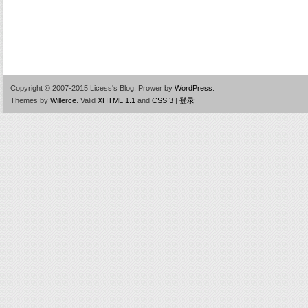
Copyright © 2007-2015 Licess's Blog.
Prower by
WordPress
.
Themes by
Willerce
.
Valid
XHTML 1.1
and
CSS 3
|
登录