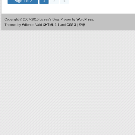
Page 1 of 2
1
2
»
Copyright © 2007-2015 Licess's Blog.
Prower by
WordPress
.
Themes by
Willerce
.
Valid
XHTML 1.1
and
CSS 3
|
登录