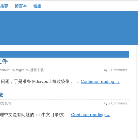
机推荐
留言本
链接
文件
penwrt
Wget
批量下载
2 Comments
问题，于是准备在diavps上搞过镜像， …
Continue reading
→
法
中文乱码
2 Comments
后处理中文是有问题的：ls中文目录/文 …
Continue reading
→