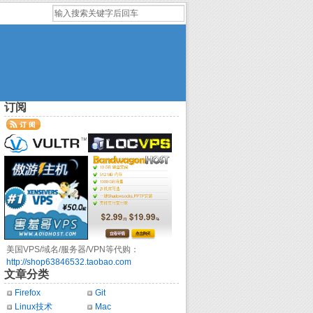
订阅
美国VPS/域名/服务器/VPN等代购：
http://shop63846532.taobao.com
文章分类
Firefox
Git
Linux技术
Mac