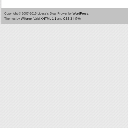
Copyright © 2007-2015 Licess's Blog.
Prower by
WordPress
.
Themes by
Willerce
.
Valid
XHTML 1.1
and
CSS 3
|
登录