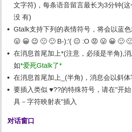
文字符)，每条语音留言最长为3分钟(
没 有)
Gtalk支持下列的表情符号，将会以蓝色粗体显
😛 😀 😉 🙁 🙂 B-):'( 😐 :O 😡 😛 😀 🙂 
在消息首尾加上*(注意，必须是半角),
如
*爱死Gtalk了*
在消息首尾加上_(半角)，消息会以斜
要插入类似 ♥??的特殊符号，请在"开
具－字符映射表"插入
对话窗口