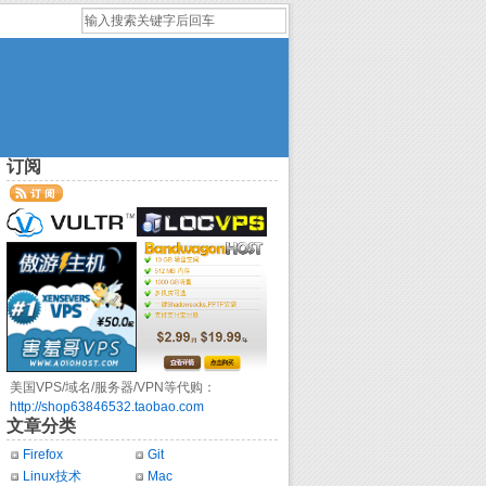
订阅
美国VPS/域名/服务器/VPN等代购：
http://shop63846532.taobao.com
文章分类
Firefox
Git
Linux技术
Mac