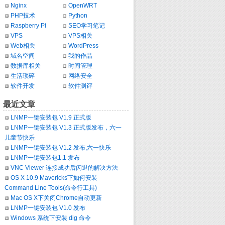
Nginx
OpenWRT
PHP技术
Python
Raspberry Pi
SEO学习笔记
VPS
VPS相关
Web相关
WordPress
域名空间
我的作品
数据库相关
时间管理
生活琐碎
网络安全
软件开发
软件测评
最近文章
LNMP一键安装包 V1.9 正式版
LNMP一键安装包 V1.3 正式版发布，六一
儿童节快乐
LNMP一键安装包 V1.2 发布,六一快乐
LNMP一键安装包1.1 发布
VNC Viewer 连接成功后闪退的解决方法
OS X 10.9 Mavericks下如何安装
Command Line Tools(命令行工具)
Mac OS X下关闭Chrome自动更新
LNMP一键安装包 V1.0 发布
Windows 系统下安装 dig 命令