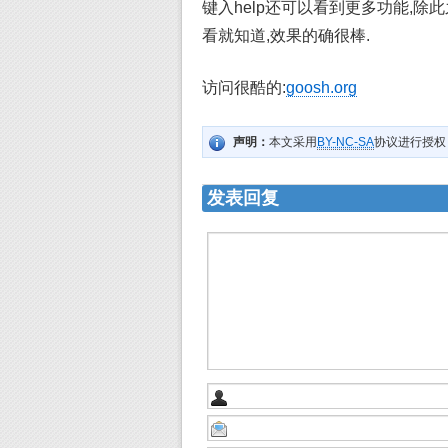
键入help还可以看到更多功能,除此
看就知道,效果的确很棒.
访问很酷的:
goosh.org
声明：
本文采用
BY-NC-SA
协议进行授权
发表回复