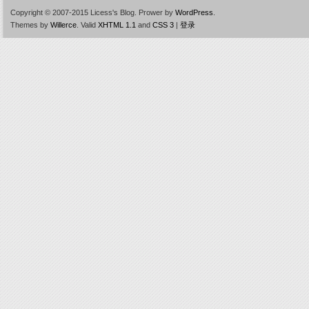
Copyright © 2007-2015 Licess's Blog.
Prower by
WordPress
.
Themes by
Willerce
.
Valid
XHTML 1.1
and
CSS 3
|
登录