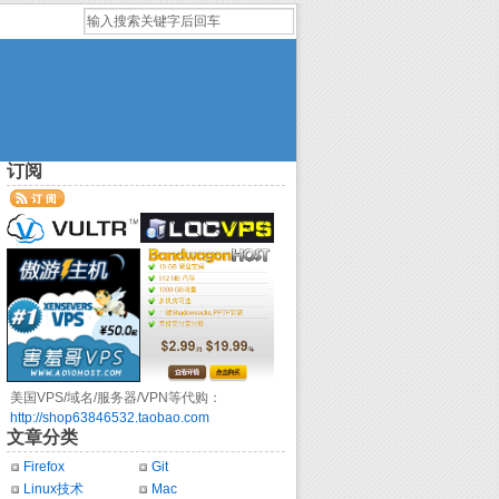
订阅
美国VPS/域名/服务器/VPN等代购：
http://shop63846532.taobao.com
文章分类
Firefox
Git
Linux技术
Mac