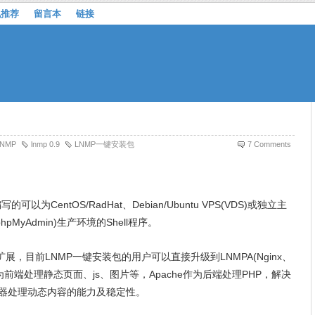
机推荐
留言本
链接
LNMP
lnmp 0.9
LNMP一键安装包
7 Comments
的可以为CentOS/RadHat、Debian/Ubuntu VPS(VDS)或独立主
hpMyAdmin)生产环境的Shell程序。
扩展，目前LNMP一键安装包的用户可以直接升级到LNMPA(Nginx、
inx作为前端处理静态页面、js、图片等，Apache作为后端处理PHP，解决
服务 器处理动态内容的能力及稳定性。