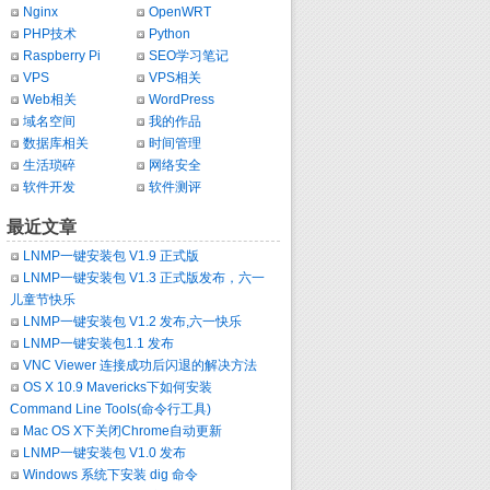
Nginx
OpenWRT
PHP技术
Python
Raspberry Pi
SEO学习笔记
VPS
VPS相关
Web相关
WordPress
域名空间
我的作品
数据库相关
时间管理
生活琐碎
网络安全
软件开发
软件测评
最近文章
LNMP一键安装包 V1.9 正式版
LNMP一键安装包 V1.3 正式版发布，六一
儿童节快乐
LNMP一键安装包 V1.2 发布,六一快乐
LNMP一键安装包1.1 发布
VNC Viewer 连接成功后闪退的解决方法
OS X 10.9 Mavericks下如何安装
Command Line Tools(命令行工具)
Mac OS X下关闭Chrome自动更新
LNMP一键安装包 V1.0 发布
Windows 系统下安装 dig 命令