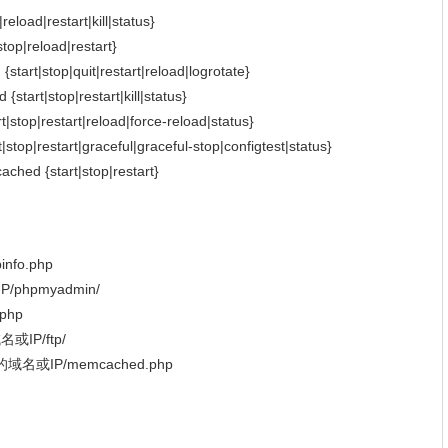
oad|restart|kill|status}
op|reload|restart}
rt|stop|quit|restart|reload|logrotate}
art|stop|restart|kill|status}
top|restart|reload|force-reload|status}
op|restart|graceful|graceful-stop|configtest|status}
d {start|stop|restart}
nfo.php
P/phpmyadmin/
php
或IP/ftp/
域名或IP/memcached.php