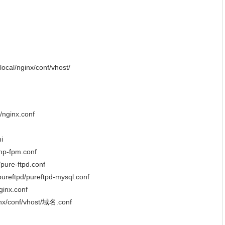
nginx/conf/vhost/
nginx.conf
i
p-fpm.conf
ure-ftpd.conf
eftpd/pureftpd-mysql.conf
inx.conf
/conf/vhost/域名.conf