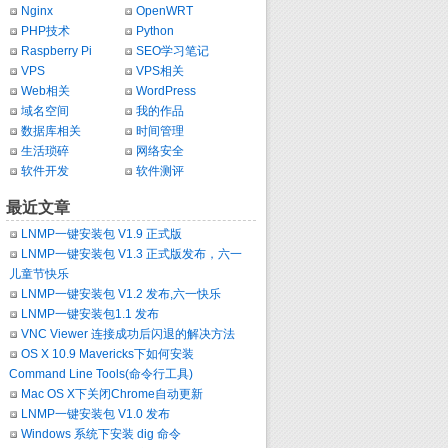
Nginx
OpenWRT
PHP技术
Python
Raspberry Pi
SEO学习笔记
VPS
VPS相关
Web相关
WordPress
域名空间
我的作品
数据库相关
时间管理
生活琐碎
网络安全
软件开发
软件测评
最近文章
LNMP一键安装包 V1.9 正式版
LNMP一键安装包 V1.3 正式版发布，六一
儿童节快乐
LNMP一键安装包 V1.2 发布,六一快乐
LNMP一键安装包1.1 发布
VNC Viewer 连接成功后闪退的解决方法
OS X 10.9 Mavericks下如何安装
Command Line Tools(命令行工具)
Mac OS X下关闭Chrome自动更新
LNMP一键安装包 V1.0 发布
Windows 系统下安装 dig 命令