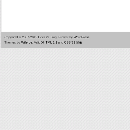
Copyright © 2007-2015 Licess's Blog.
Prower by
WordPress
.
Themes by
Willerce
.
Valid
XHTML 1.1
and
CSS 3
|
登录