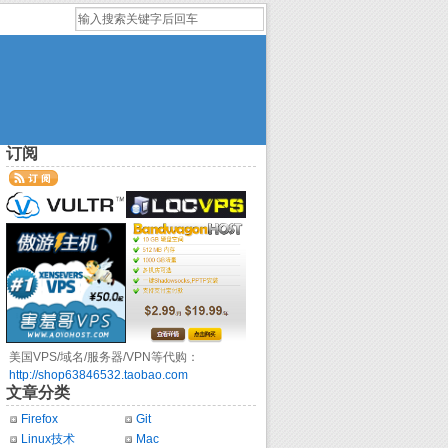
订阅
美国VPS/域名/服务器/VPN等代购：
http://shop63846532.taobao.com
文章分类
Firefox
Git
Linux技术
Mac