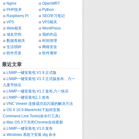
Nginx
OpenWRT
PHP技术
Python
Raspberry Pi
SEO学习笔记
VPS
VPS相关
Web相关
WordPress
域名空间
我的作品
数据库相关
时间管理
生活琐碎
网络安全
软件开发
软件测评
最近文章
LNMP一键安装包 V1.9 正式版
LNMP一键安装包 V1.3 正式版发布，六一
儿童节快乐
LNMP一键安装包 V1.2 发布,六一快乐
LNMP一键安装包1.1 发布
VNC Viewer 连接成功后闪退的解决方法
OS X 10.9 Mavericks下如何安装
Command Line Tools(命令行工具)
Mac OS X下关闭Chrome自动更新
LNMP一键安装包 V1.0 发布
Windows 系统下安装 dig 命令