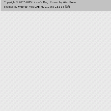
Copyright © 2007-2015 Licess's Blog.
Prower by
WordPress
.
Themes by
Willerce
.
Valid
XHTML 1.1
and
CSS 3
|
登录