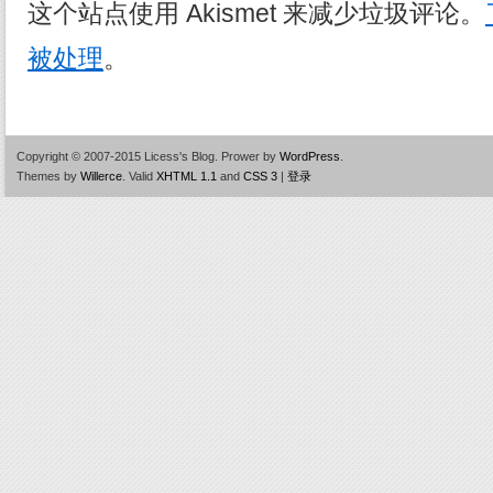
这个站点使用 Akismet 来减少垃圾评论。
被处理
。
Copyright © 2007-2015 Licess's Blog.
Prower by
WordPress
.
Themes by
Willerce
.
Valid
XHTML 1.1
and
CSS 3
|
登录