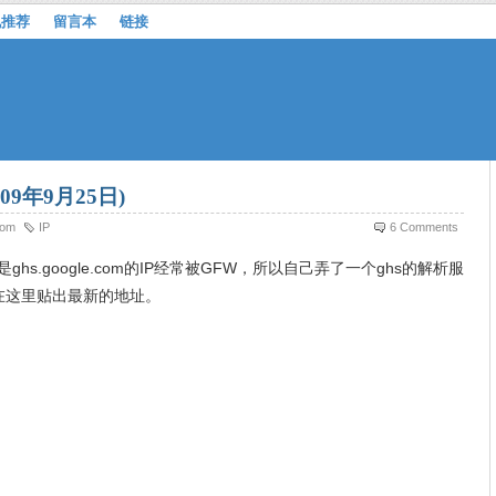
机推荐
留言本
链接
2009年9月25日)
com
IP
6 Comments
hs.google.com的IP经常被GFW，所以自己弄了一个ghs的解析服
在这里贴出最新的地址。