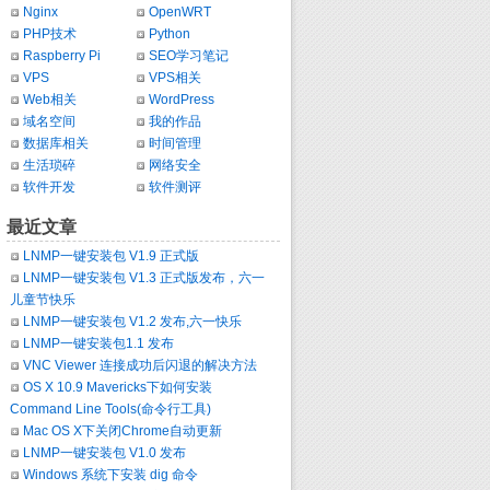
Nginx
OpenWRT
PHP技术
Python
Raspberry Pi
SEO学习笔记
VPS
VPS相关
Web相关
WordPress
域名空间
我的作品
数据库相关
时间管理
生活琐碎
网络安全
软件开发
软件测评
最近文章
LNMP一键安装包 V1.9 正式版
LNMP一键安装包 V1.3 正式版发布，六一
儿童节快乐
LNMP一键安装包 V1.2 发布,六一快乐
LNMP一键安装包1.1 发布
VNC Viewer 连接成功后闪退的解决方法
OS X 10.9 Mavericks下如何安装
Command Line Tools(命令行工具)
Mac OS X下关闭Chrome自动更新
LNMP一键安装包 V1.0 发布
Windows 系统下安装 dig 命令