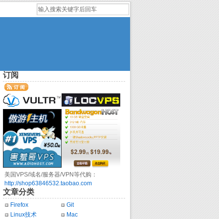
订阅
美国VPS/域名/服务器/VPN等代购：
http://shop63846532.taobao.com
文章分类
Firefox
Git
Linux技术
Mac