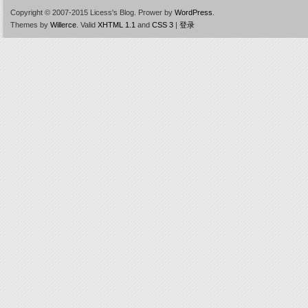
Copyright © 2007-2015 Licess's Blog.
Prower by
WordPress
.
Themes by
Willerce
.
Valid
XHTML 1.1
and
CSS 3
|
登录