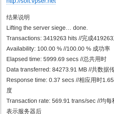
http://soft.vpser.net
结果说明
Lifting the server siege… done.
Transactions: 3419263 hits //完成419
Availability: 100.00 % //100.00 % 成功率
Elapsed time: 5999.69 secs //总共用时
Data transferred: 84273.91 MB //共数
Response time: 0.37 secs //相应
度
Transaction rate: 569.91 trans/sec
表示服务器后