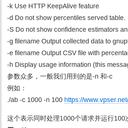
-k Use HTTP KeepAlive feature
-d Do not show percentiles served table.
-S Do not show confidence estimators an
-g filename Output collected data to gnuplo
-e filename Output CSV file with percent
-h Display usage information (this messa
参数众多，一般我们用到的是-n 和-c
例如：
./ab -c 1000 -n 100
https://www.vpser.net
这个表示同时处理1000个请求并运行100次in