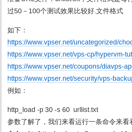
过50－100个测试效果比较好.文件格式
如下：
https://www.vpser.net/uncategorized/cho
https://www.vpser.net/vps-cp/hypervm-tut
https://www.vpser.net/coupons/diavps-ap
https://www.vpser.net/security/vps-back
例如：
http_load -p 30 -s 60 urllist.txt
参数了解了，我们来看运行一条命令来看