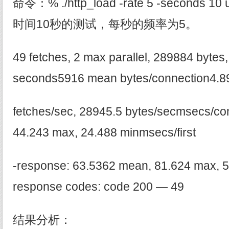
命令：% ./http_load -rate 5 -second
时间10秒的测试，每秒的频率为5。
49 fetches, 2 max parallel, 289884 bytes,
seconds5916 mean bytes/connection4.8
fetches/sec, 28945.5 bytes/secmsecs/co
44.243 max, 24.488 minmsecs/first
-response: 63.5362 mean, 81.624 max,
response codes: code 200 — 49
结果分析：