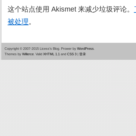
这个站点使用 Akismet 来减少垃圾评论。
被处理
。
Copyright © 2007-2015 Licess's Blog.
Prower by
WordPress
.
Themes by
Willerce
.
Valid
XHTML 1.1
and
CSS 3
|
登录