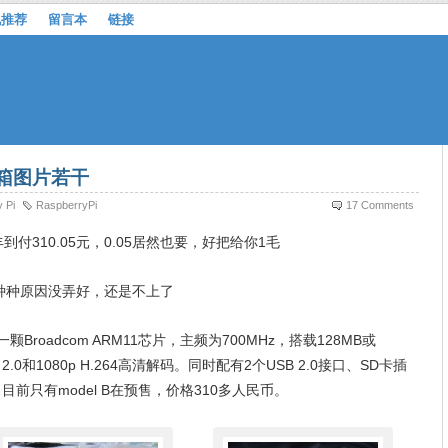
机推荐
留言本
链接
+开箱图片若干
 Pi
RaspberryPi
17 Comments
顺丰到付310.05元，0.05居然也要，好把给你1毛
种种原因没弄好，还是不上了
了一颗Broadcom ARM11芯片，主频为700MHz，搭载128MB或
S 2.0和1080p H.264高清解码。同时配有2个USB 2.0接口、SD卡插
目前只有model B在预售，价格310多人民币。