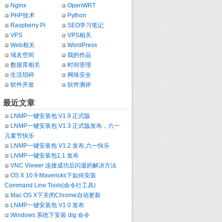
Nginx
OpenWRT
PHP技术
Python
Raspberry Pi
SEO学习笔记
VPS
VPS相关
Web相关
WordPress
域名空间
我的作品
数据库相关
时间管理
生活琐碎
网络安全
软件开发
软件测评
最近文章
LNMP一键安装包 V1.9 正式版
LNMP一键安装包 V1.3 正式版发布，六一
儿童节快乐
LNMP一键安装包 V1.2 发布,六一快乐
LNMP一键安装包1.1 发布
VNC Viewer 连接成功后闪退的解决方法
OS X 10.9 Mavericks下如何安装
Command Line Tools(命令行工具)
Mac OS X下关闭Chrome自动更新
LNMP一键安装包 V1.0 发布
Windows 系统下安装 dig 命令