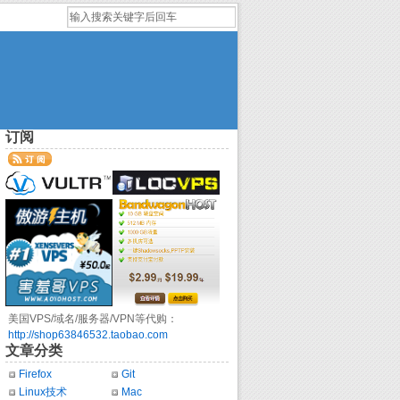
订阅
美国VPS/域名/服务器/VPN等代购：
http://shop63846532.taobao.com
文章分类
Firefox
Git
Linux技术
Mac